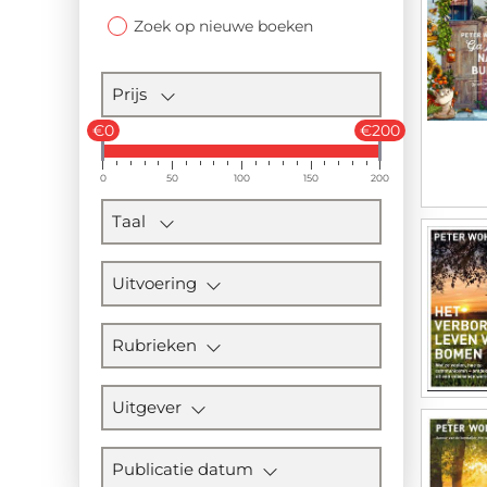
Zoek op nieuwe boeken
Prijs
€0
€200
0
50
100
150
200
Taal
Uitvoering
Rubrieken
Uitgever
Publicatie datum