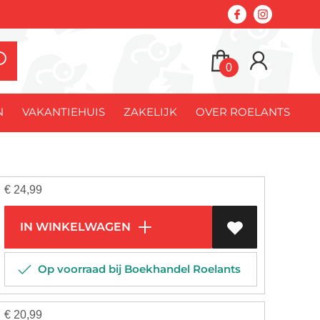
0
N
VAKANTIEHUIS
ZAKELIJK
OVER ROELANTS
€
24,99
IN WINKELWAGEN
Op voorraad bij Boekhandel Roelants
€
20,99