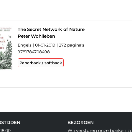
The Secret Network of Nature
Peter Wohlleben
Engels | 01-01-2019 | 272 pagina's
9781784708498
Paperback / softback
STIJDEN
BEZORGEN
Wij versturen onze boeken z
 18.00