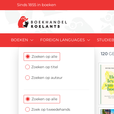
Sinds 1855 in boeken
BOEKEN
FOREIGN LANGUAGES
STUDIE
120
GE
Filtersectie
Zoeken op alle
Zoeken op titel
Zoeken op auteur
Zoeken op alle
Zoek op tweedehands