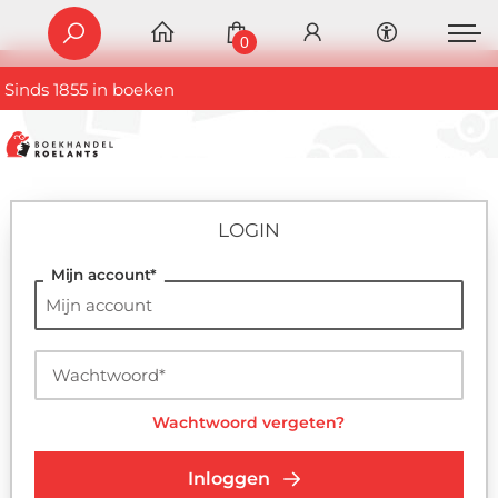
0
Sinds 1855 in boeken
LOGIN
Mijn account*
Voornaam*
Wachtwoord*
Achternaam*
Wachtwoord vergeten?
E-mailadres
Inloggen