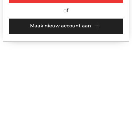
Wachtwoord
of
Bevestig wachtwoord
Maak nieuw account aan
Inschrijven voor onze nieuwsbrief vol
boekentips en evenementen
Maak een zakelijk account aan
SCHUIF NAAR RECHTS OM TE VERZENDEN