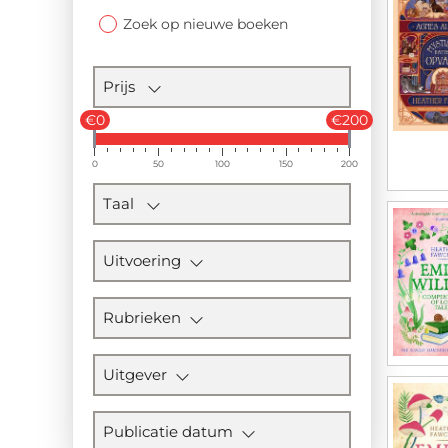
Zoek op nieuwe boeken
Prijs
€0
€200
0
50
100
150
200
Taal
Uitvoering
Rubrieken
Uitgever
Publicatie datum