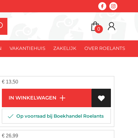
0
N
VAKANTIEHUIS
ZAKELIJK
OVER ROELANTS
€
13,50
IN WINKELWAGEN
Op voorraad bij Boekhandel Roelants
€
26,99