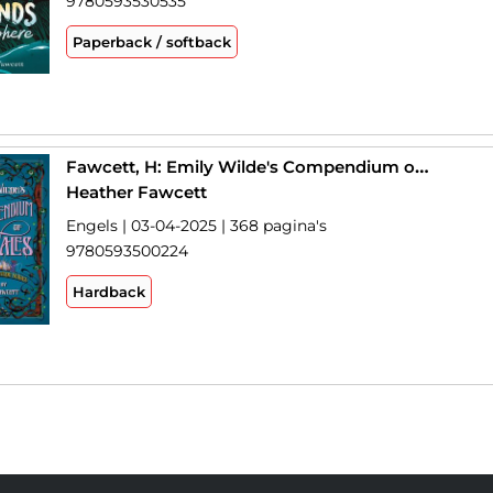
9780593530535
Paperback / softback
Fawcett, H: Emily Wilde's Compendium of Lost Tales
Heather Fawcett
Engels | 03-04-2025 | 368 pagina's
9780593500224
Hardback