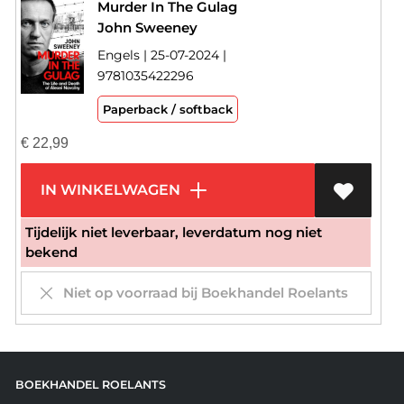
Murder In The Gulag
John Sweeney
Engels | 25-07-2024 |
9781035422296
Paperback / softback
€
22,99
IN WINKELWAGEN
Tijdelijk niet leverbaar, leverdatum nog niet
bekend
Niet op voorraad bij Boekhandel Roelants
BOEKHANDEL ROELANTS