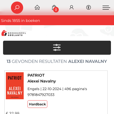
0
Sinds 1855 in boeken
13
GEVONDEN RESULTATEN
ALEXEI NAVALNY
PATRIOT
Alexei Navalny
Engels | 22-10-2024 | 496 pagina's
9781847927033
Hardback
€
32,99