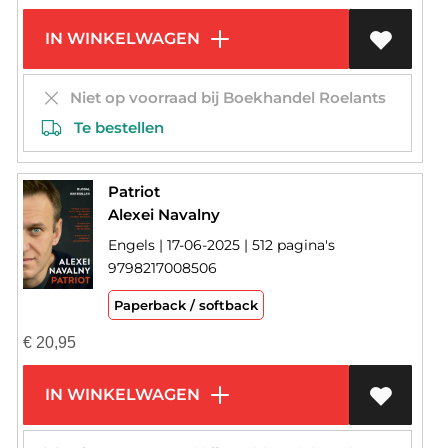
IN WINKELWAGEN
Niet op voorraad bij Boekhandel Roelants
Te bestellen
Patriot
Alexei Navalny
Engels | 17-06-2025 | 512 pagina's
9798217008506
Paperback / softback
€
20,95
IN WINKELWAGEN