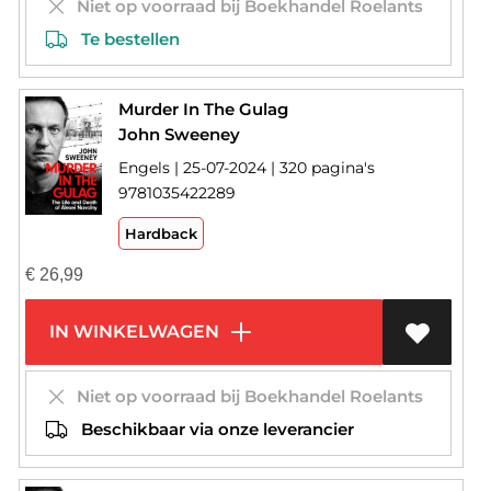
Niet op voorraad bij Boekhandel Roelants
Te bestellen
Murder In The Gulag
John Sweeney
Engels | 25-07-2024 | 320 pagina's
9781035422289
Hardback
€
26,99
IN WINKELWAGEN
Niet op voorraad bij Boekhandel Roelants
Beschikbaar via onze leverancier