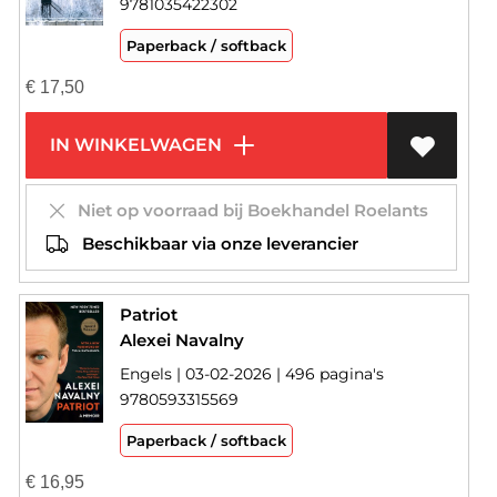
9781035422302
Paperback / softback
€
17,50
IN WINKELWAGEN
Niet op voorraad bij Boekhandel Roelants
Beschikbaar via onze leverancier
Patriot
Alexei Navalny
Engels | 03-02-2026 | 496 pagina's
9780593315569
Paperback / softback
€
16,95