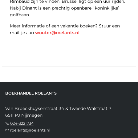
Rimbaud zijn te vinden. Brussel ligt op een uur rijden.
Nabij Dinant is een prachtig openbare ‘ koninklijke’
golfbaan.
Meer informatie of een vakantie boeken? Stuur een
mailtje aan
wouter@roelants.nl
.
BOEKHANDEL ROELANTS
Van Broeckhuysenstraat 34 & Tweede Walstraat 7
6511 PJ Nijmegen
024-3221734
roelants@roelants.nl