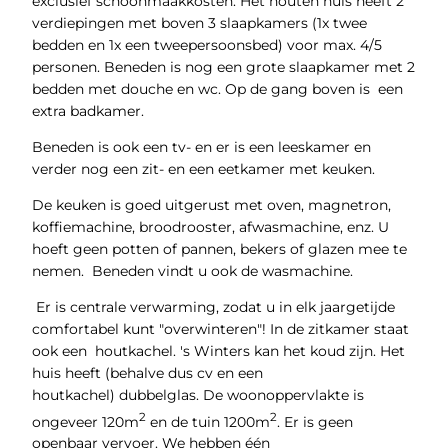
exclusief schoonmaakkosten. Het houten huis heeft 2
verdiepingen met boven 3 slaapkamers (1x twee
bedden en 1x een tweepersoonsbed) voor max. 4/5
personen. Beneden is nog een grote slaapkamer met 2
bedden met douche en wc. Op de gang boven is een
extra badkamer.
Beneden is ook een tv- en er is een leeskamer en
verder nog een zit- en een eetkamer met keuken.
De keuken is goed uitgerust met oven, magnetron,
koffiemachine, broodrooster, afwasmachine, enz. U
hoeft geen potten of pannen, bekers of glazen mee te
nemen. Beneden vindt u ook de wasmachine.
Er is centrale verwarming, zodat u in elk jaargetijde
comfortabel kunt "overwinteren"! In de zitkamer staat
ook een houtkachel. 's Winters kan het koud zijn. Het
huis heeft (behalve dus cv en een
houtkachel) dubbelglas. De woonoppervlakte is
2
2
ongeveer 120m
en de tuin 1200m
. Er is geen
openbaar vervoer. We hebben één