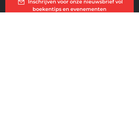
Inschrijven voor onze nieuwsbrief vol
boekentips en evenementen
Mijn cookies beheren
ALGEMENE VOORWAARDEN
PRIVACY BELEID
VEELGESTELDE VRAGEN
BETAALWIJZE
Wij accepteren onderstaande betalingen
ZAKELIJK
STUDIEBOEKEN