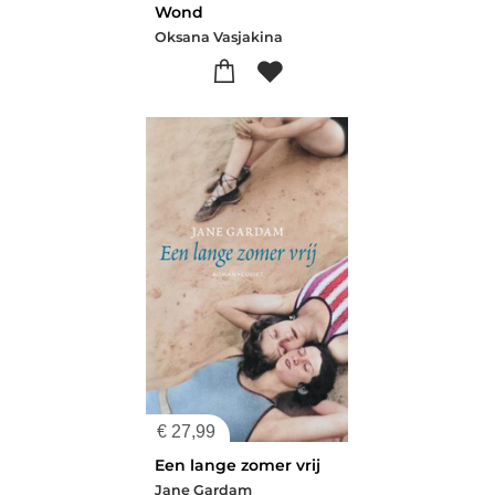
Wond
Oksana Vasjakina
€
27,99
Een lange zomer vrij
Jane Gardam