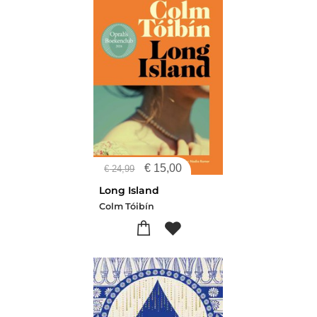
€
15,00
€
24,99
Long Island
Colm Tóibín