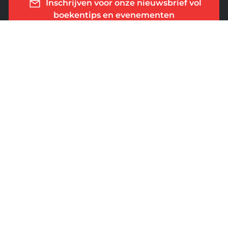
Inschrijven voor onze nieuwsbrief vol
boekentips en evenementen
Mijn cookies beheren
ALGEMENE VOORWAARDEN
PRIVACY BELEID
VEELGESTELDE VRAGEN
BETAALWIJZE
Wij accepteren onderstaande betalingen
ZAKELIJK
STUDIEBOEKEN