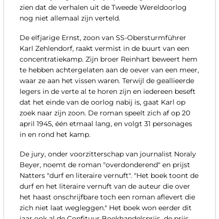
zien dat de verhalen uit de Tweede Wereldoorlog
nog niet allemaal zijn verteld.
De elfjarige Ernst, zoon van SS-Obersturmführer
Karl Zehlendorf, raakt vermist in de buurt van een
concentratiekamp. Zijn broer Reinhart beweert hem
te hebben achtergelaten aan de oever van een meer,
waar ze aan het vissen waren. Terwijl de geallieerde
legers in de verte al te horen zijn en iedereen beseft
dat het einde van de oorlog nabij is, gaat Karl op
zoek naar zijn zoon. De roman speelt zich af op 20
april 1945, één etmaal lang, en volgt 31 personages
in en rond het kamp.
De jury, onder voorzitterschap van journalist Noraly
Beyer, noemt de roman "overdonderend" en prijst
Natters "durf en literaire vernuft". "Het boek toont de
durf en het literaire vernuft van de auteur die over
het haast onschrijfbare toch een roman aflevert die
zich niet laat wegleggen." Het boek won eerder dit
jaar ook al de Confituur Boekhandelsprijs, de prijs