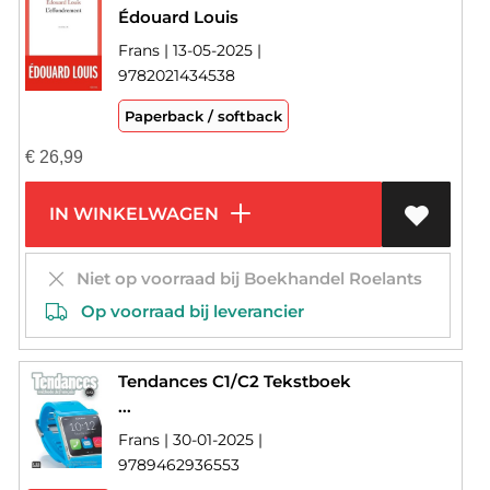
Édouard Louis
Frans | 13-05-2025 |
9782021434538
Paperback / softback
€
26,99
IN WINKELWAGEN
Niet op voorraad bij Boekhandel Roelants
Op voorraad bij leverancier
Tendances C1/C2 Tekstboek
...
Frans | 30-01-2025 |
9789462936553