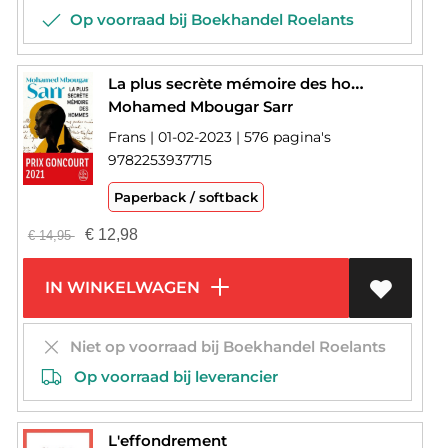
Op voorraad bij Boekhandel Roelants
La plus secrète mémoire des hommes
Mohamed Mbougar Sarr
Frans | 01-02-2023 | 576 pagina's
9782253937715
Paperback / softback
€
12,98
€
14,95
IN WINKELWAGEN
Niet op voorraad bij Boekhandel Roelants
Op voorraad bij leverancier
L'effondrement