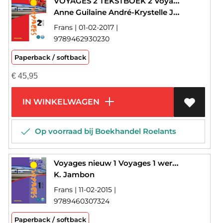
VOYAGES 2 TEKSTBOEK 2 Voyages nieuw
Anne Guilaine André-Krystelle Jambon-Jacqueline Sword
Frans | 01-02-2017 |
9789462930230
Paperback / softback
€
45,95
IN WINKELWAGEN
Op voorraad bij Boekhandel Roelants
Voyages nieuw 1 Voyages 1 werkboek
K. Jambon
Frans | 11-02-2015 |
9789460307324
Paperback / softback