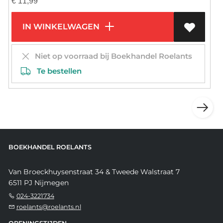
€
11,99
IN WINKELWAGEN
Niet op voorraad bij Boekhandel Roelants
Te bestellen
BOEKHANDEL ROELANTS
Van Broeckhuysenstraat 34 & Tweede Walstraat 7
6511 PJ Nijmegen
024-3221734
roelants@roelants.nl