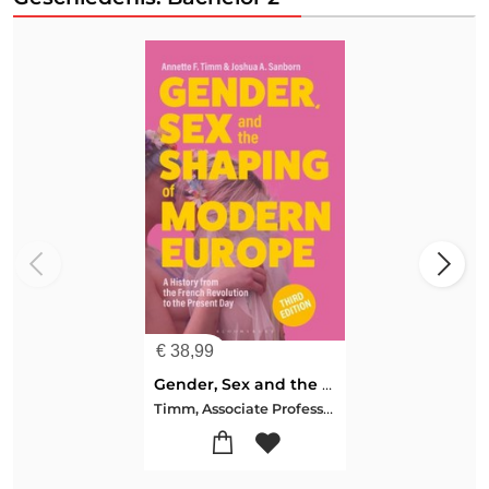
€
38,99
Gender, Sex and the Shaping of Modern Europe
Timm, Associate Professor Annette F. (University of Calgary, Canada)-Sanborn, Joshua A. (Layafette College, USA)