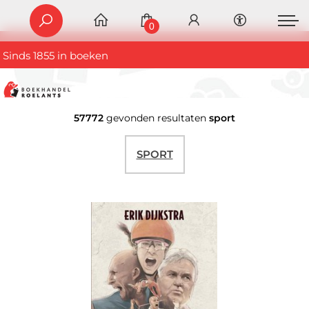
0
Sinds 1855 in boeken
57772
gevonden resultaten
sport
SPORT