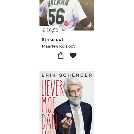
€
16,50
Strike out
Maarten Kolsloot