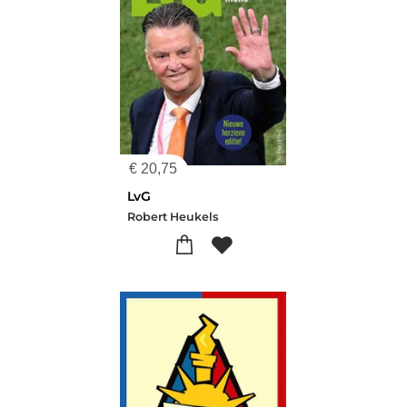
€
20,75
LvG
Robert Heukels