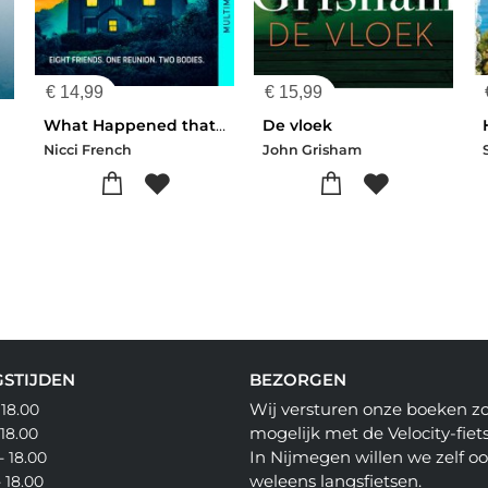
€
14,99
€
15,99
What Happened that Night
De vloek
Nicci French
John Grisham
STIJDEN
BEZORGEN
Wij versturen onze boeken z
 18.00
mogelijk met de Velocity-fiets
 18.00
In Nijmegen willen we zelf o
- 18.00
weleens langsfietsen.
- 18.00