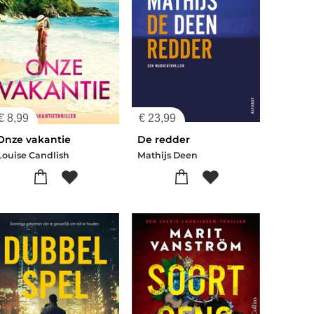
€
8,99
€
23,99
Onze vakantie
De redder
Louise Candlish
Mathijs Deen