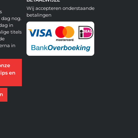
Wij accepteren onderstaande
s
betalingen
e dag nog.
dag in
lige titels
 de
erna in
onze
ips en
en