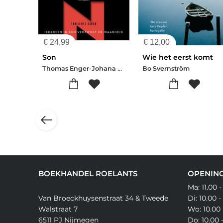
€
24,99
€
12,00
Son
Wie het eerst komt
Thomas Enger-Johana Gustawsson
Bo Svernström
BOEKHANDEL ROELANTS
OPENING
Ma: 11.00 -
Van Broeckhuysenstraat 34 & Tweede
Di: 10.00 -
Walstraat 7
Wo: 10.00 
6511 PJ Nijmegen
Do: 10.00 