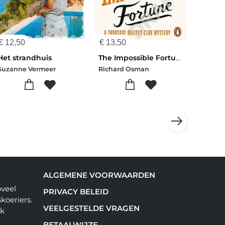
€
12,50
€
13,50
Het strandhuis
The Impossible Fortune
Suzanne Vermeer
Richard Osman
ALGEMENE VOORWAARDEN
oveel
PRIVACY BELEID
koeriers.
VEELGESTELDE VRAGEN
ok
BETAALWIJZE