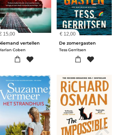
€
15,00
€
12,00
Niemand vertellen
De zomergasten
Harlan Coben
Tess Gerritsen