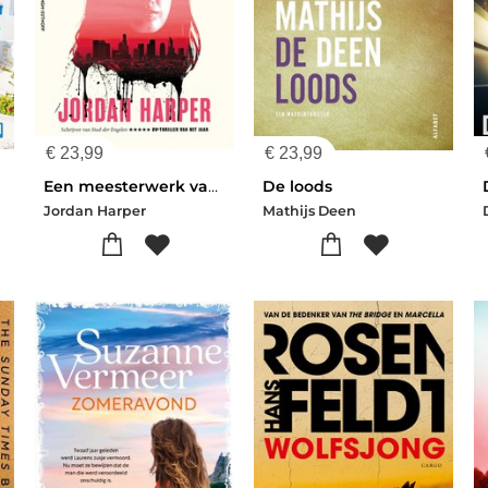
€
23,99
€
23,99
Een meesterwerk van geweld
De loods
Jordan Harper
Mathijs Deen