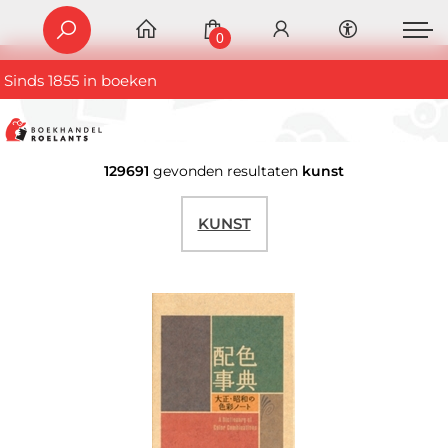
0
Sinds 1855 in boeken
129691
gevonden resultaten
kunst
KUNST