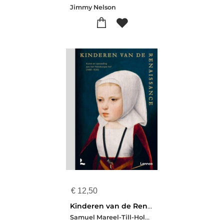
Jimmy Nelson
€
12,50
Kinderen van de Renaissance
Samuel Mareel-Till-Holger Borchert-Hilde De Ridder-Symoens-Annemarieke Willemsen