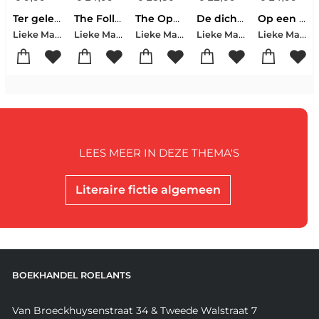
Ter gelegenheid van poëzie
The Following Scan Will Last Five Minutes
The Opposite Of A Person
De dichter en de duivel
Op een andere planeet kunnen ze me redden
Lieke Marsman
Lieke Marsman
Lieke Marsman
Lieke Marsman
Lieke Marsman
LEES MEER IN DEZE THEMA'S
Literaire fictie algemeen
BOEKHANDEL ROELANTS
Van Broeckhuysenstraat 34 & Tweede Walstraat 7