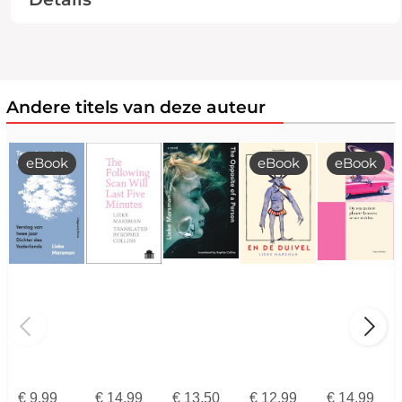
Andere titels van deze auteur
eBook
eBook
eBook
€
9,99
€
14,99
€
13,50
€
12,99
€
14,99