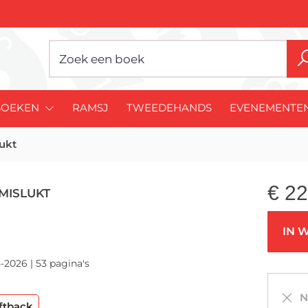
BOEKEN
RAMSJ
TWEEDEHANDS
EVENEMENTE
lukt
€
22
MISLUKT
IN 
-2026 | 53 pagina's
Ni
ftback