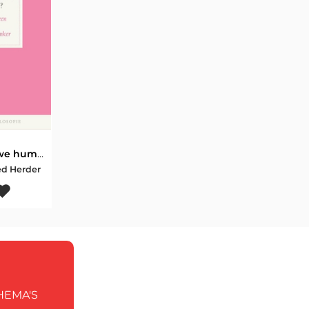
Hoe worden we humaan?
ed Herder
HEMA'S