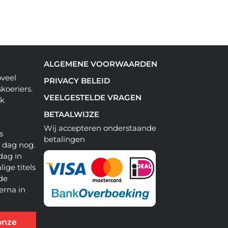
ALGEMENE VOORWAARDEN
oveel
PRIVACY BELEID
koeriers.
VEELGESTELDE VRAGEN
ok
BETAALWIJZE
Wij accepteren onderstaande
s
betalingen
e dag nog.
dag in
lige titels
 de
erna in
onze