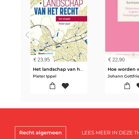
€
23,95
€
22,90
Het landschap van het recht
Pieter Ippel
Johann Gottfri
Recht algemeen
LEES MEER IN DEZE T