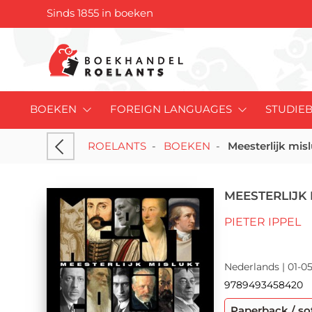
Sinds 1855 in boeken
BOEKEN
FOREIGN LANGUAGES
STUDIE
ROELANTS
-
BOEKEN
-
Meesterlijk mis
MEESTERLIJK 
PIETER IPPEL
Nederlands | 01-05
9789493458420
Paperback / so