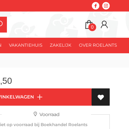
0
N
VAKANTIEHUIS
ZAKELIJK
OVER ROELANTS
,50
WINKELWAGEN
Voorraad
et op voorraad bij Boekhandel Roelants