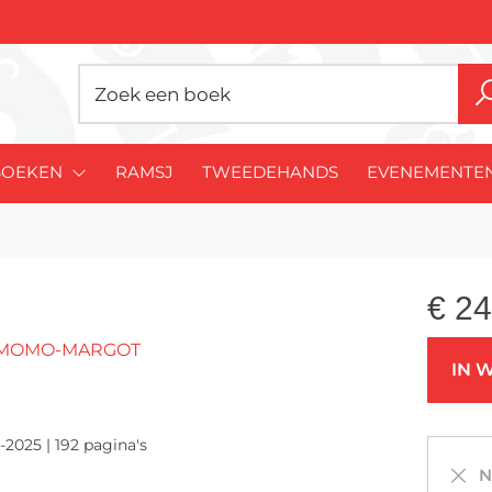
BOEKEN
RAMSJ
TWEEDEHANDS
EVENEMENTE
€
24
O MOMO-MARGOT
IN 
-2025 | 192 pagina's
Ni