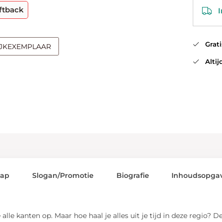
ftback
In
Gratis
IJKEXEMPLAAR
Altijd
lap
Slogan/Promotie
Biografie
Inhoudsopga
je alle kanten op. Maar hoe haal je alles uit je tijd in deze reg