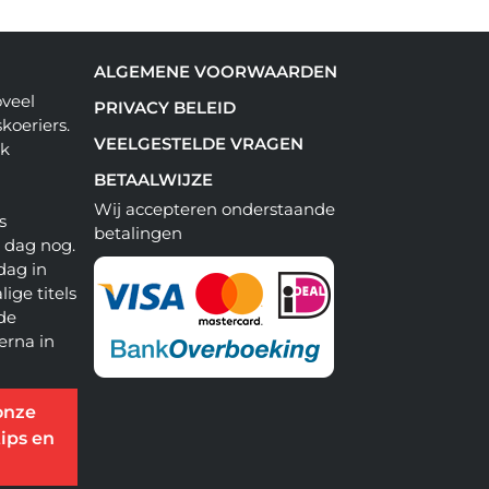
ALGEMENE VOORWAARDEN
oveel
PRIVACY BELEID
koeriers.
VEELGESTELDE VRAGEN
ok
BETAALWIJZE
Wij accepteren onderstaande
s
betalingen
e dag nog.
dag in
lige titels
 de
erna in
onze
ips en