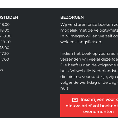
STIJDEN
BEZORGEN
Wij versturen onze boeken z
 18.00
mogelijk met de Velocity-fiets
 18.00
In Nijmegen willen we zelf o
- 18.00
weleens langsfietsen.
- 18.00
 18.00
Indien het boek op voorraad i
 17.30
verzenden wij veelal dezelfd
 17.00
Die heeft u dan de volgende 
huis. Vrijwel alle Nederlandsta
/7
die niet op voorraad zijn, zijn
volgende werkdag of de dag 
huis.
Inschrijven voor 
nieuwsbrief vol boekent
evenementen