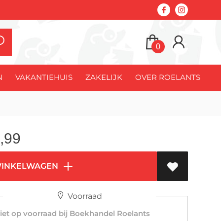
0
N
VAKANTIEHUIS
ZAKELIJK
OVER ROELANTS
,99
WINKELWAGEN
Voorraad
et op voorraad bij Boekhandel Roelants