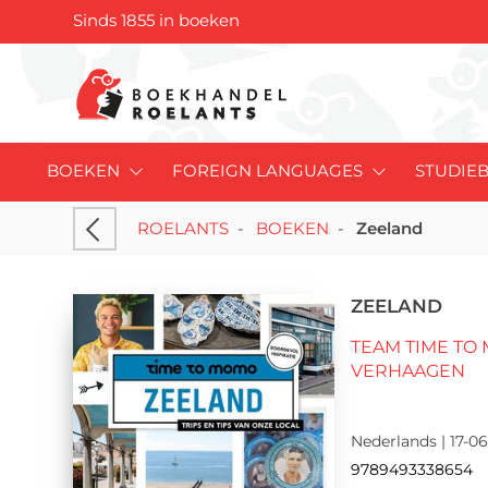
Sinds 1855 in boeken
BOEKEN
FOREIGN LANGUAGES
STUDIE
ROELANTS
-
BOEKEN
-
Zeeland
ZEELAND
TEAM TIME T
VERHAAGEN
Nederlands | 17-06
9789493338654