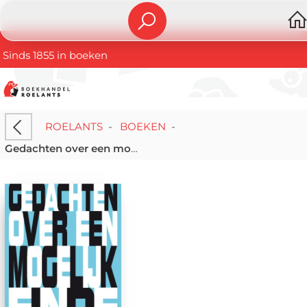
Sinds 1855 in boeken
ROELANTS
-
BOEKEN
-
Gedachten over een mogelijk einde