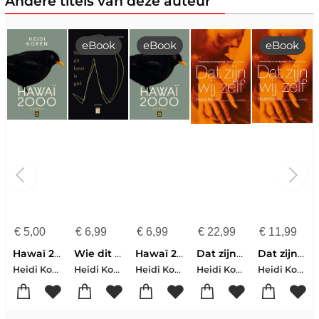
Andere titels van deze auteur
eBook
eBook
eBook
€
5,00
€
6,99
€
6,99
€
22,99
€
11,99
Hawaï 2000
Wie dit leest is gek
Hawaï 2000
Dat zijn wij zelf
Dat zijn wij zelf
Heidi Koren
Heidi Koren
Heidi Koren
Heidi Koren
Heidi Koren