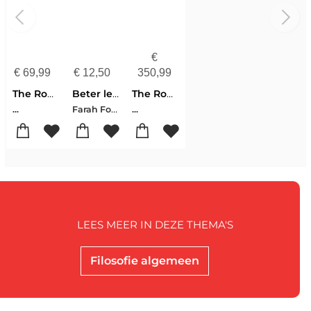
€
€
69,99
€
12,50
350,99
The Routledge Handbook Of The Philosophy And Science Of Punishment
Beter leven zonder vrije wil
The Routledge Handbook Of The Philosophy And Science Of Punishment
Farah Focquaert
...
...
LEES MEER IN DEZE THEMA'S
Filosofie algemeen