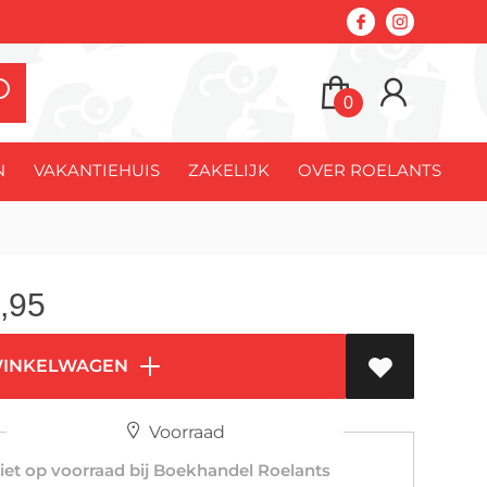
0
N
VAKANTIEHUIS
ZAKELIJK
OVER ROELANTS
,95
WINKELWAGEN
Voorraad
et op voorraad bij Boekhandel Roelants