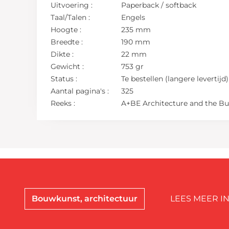
Uitvoering :
Paperback / softback
Taal/Talen :
Engels
Hoogte :
235 mm
Breedte :
190 mm
Dikte :
22 mm
Gewicht :
753 gr
Status :
Te bestellen (langere levertijd)
Aantal pagina's :
325
Reeks :
A+BE Architecture and the Bu
Bouwkunst, architectuur
LEES MEER I