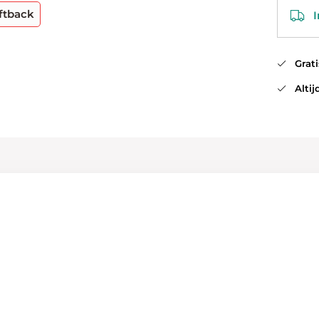
ftback
In
Gratis
Altijd