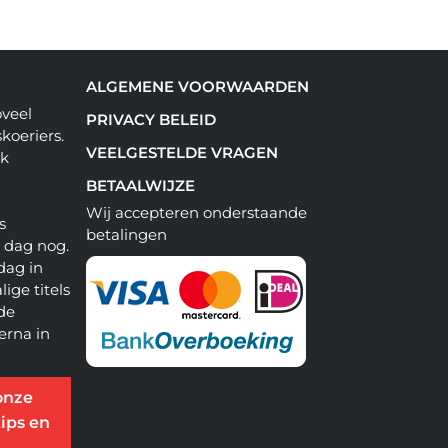
ALGEMENE VOORWAARDEN
oveel
PRIVACY BELEID
koeriers.
VEELGESTELDE VRAGEN
ok
BETAALWIJZE
Wij accepteren onderstaande
s
betalingen
e dag nog.
dag in
lige titels
 de
erna in
onze
ips en