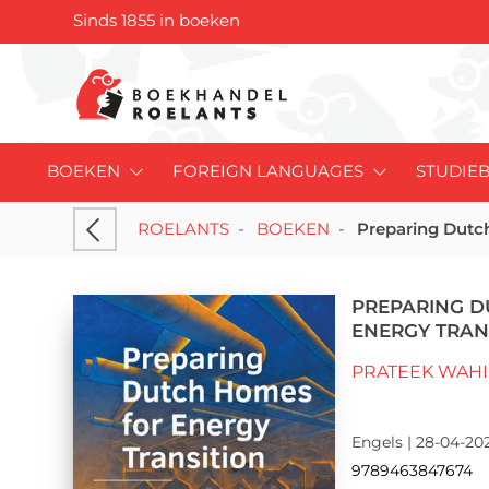
Sinds 1855 in boeken
BOEKEN
FOREIGN LANGUAGES
STUDIE
ROELANTS
-
BOEKEN
-
Preparing Dutc
PREPARING D
ENERGY TRAN
PRATEEK WAHI
Engels | 28-04-202
9789463847674