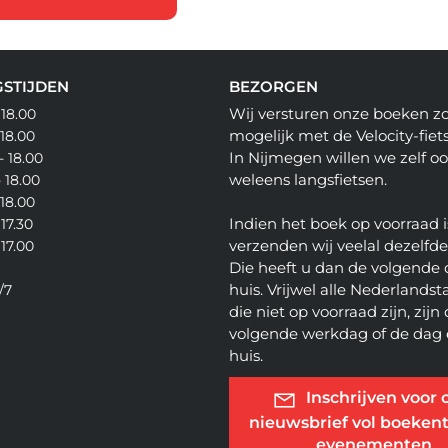
STIJDEN
BEZORGEN
Wij versturen onze boeken z
 18.00
mogelijk met de Velocity-fiets
 18.00
In Nijmegen willen we zelf o
- 18.00
weleens langsfietsen.
- 18.00
 18.00
Indien het boek op voorraad i
 17.30
verzenden wij veelal dezelfd
 17.00
Die heeft u dan de volgende 
huis. Vrijwel alle Nederlandsta
/7
die niet op voorraad zijn, zijn
volgende werkdag of de dag 
huis.
Inschrijven voor 
nieuwsbrief vol boekent
evenementen