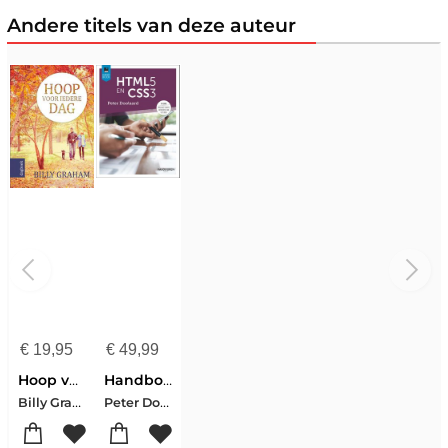
Andere titels van deze auteur
€
19,95
€
49,99
Hoop voor iedere dag
Handboek HTML5 en CSS
Billy Graham
Peter Doolaard