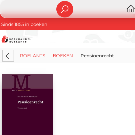
Sinds 1855 in boeken
ROELANTS
-
BOEKEN
-
Pensioenrecht