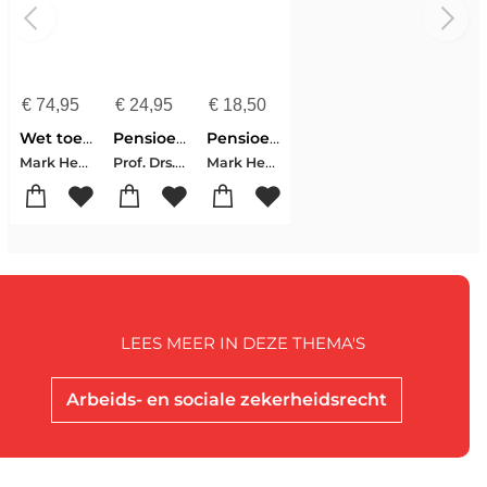
€
74,95
€
24,95
€
18,50
Wet toekomst pensioenen
Pensioenruzies
Pensioenrecht
Mark Heemskerk-Teun Huijg-Kelly van Baarle
Prof. Drs. Mr. Mark Heemskerk
Mark Heemskerk
LEES MEER IN DEZE THEMA'S
Arbeids- en sociale zekerheidsrecht