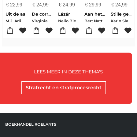
€
22,99
€
24,99
€
24,99
€
29,99
€
24,99
Uit de as
De correspondente
Lázár
Aan het einde van de oorlog
Stille geheimen
M.J. Arlidge
Virginia Evans
Nelio Biedermann
Bert Natter
Karin Slaughter
LEES MEER IN DEZE THEMA'S
Strafrecht en strafprocesrecht
BOEKHANDEL ROELANTS