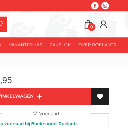
0
N
VAKANTIEHUIS
ZAKELIJK
OVER ROELANTS
,95
WINKELWAGEN
Voorraad
 voorraad bij Boekhandel Roelants