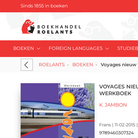
Sinds 1855 in boeken
BOEKEN
FOREIGN LANGUAGES
STUDIE
ROELANTS
-
BOEKEN
-
Voyages nieuw 
VOYAGES NIEU
WERKBOEK
K. JAMBON
Frans | 11-02-2015 |
9789460307324