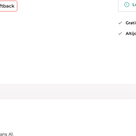
Le
ftback
Gratis
Altijd
ans A1.