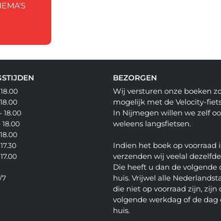
HEMA'S
STIJDEN
BEZORGEN
Wij versturen onze boeken z
 18.00
mogelijk met de Velocity-fiets
 18.00
In Nijmegen willen we zelf o
- 18.00
weleens langsfietsen.
- 18.00
 18.00
Indien het boek op voorraad i
 17.30
verzenden wij veelal dezelfd
 17.00
Die heeft u dan de volgende 
huis. Vrijwel alle Nederlandsta
/7
die niet op voorraad zijn, zijn
volgende werkdag of de dag 
huis.