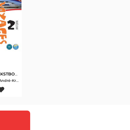
VOYAGES 2 TEKSTBOEK 2 Voyages nieuw
Anne Guilaine André-Krystelle Jambon-Jacqueline Sword