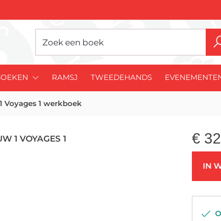
BOEKEN
RAMSJ
TWEEDEHANDS
EVENEMENTE
1 Voyages 1 werkboek
€
32
W 1 VOYAGES 1
IN 
Op