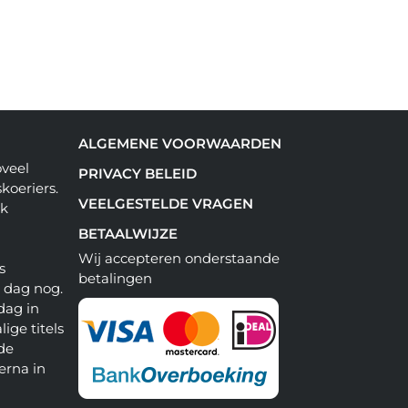
ALGEMENE VOORWAARDEN
oveel
PRIVACY BELEID
koeriers.
VEELGESTELDE VRAGEN
ok
BETAALWIJZE
Wij accepteren onderstaande
s
betalingen
e dag nog.
dag in
lige titels
 de
erna in