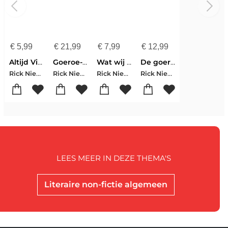
€
5,99
€
21,99
€
7,99
€
12,99
Altijd Viareggio
Goeroe-methode
Wat wij van Amerika kunnen leren
De goeroe en de baron
Rick Nieman
Rick Nieman
Rick Nieman
Rick Nieman
LEES MEER IN DEZE THEMA'S
Literaire non-fictie algemeen