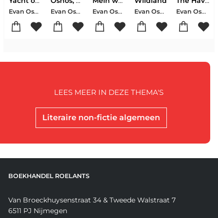
Yacht oder nicht Yacht
Osnos, E: Joe Biden
Mein wütendes Land
Wildland
The Haves And Have-yachts
Evan Osnos
Evan Osnos
Evan Osnos
Evan Osnos
Evan Osnos
LEES MEER IN DEZE THEMA'S
Literaire non-fictie algemeen
BOEKHANDEL ROELANTS
Van Broeckhuysenstraat 34 & Tweede Walstraat 7
6511 PJ Nijmegen