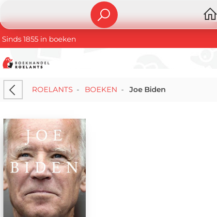
Sinds 1855 in boeken
ROELANTS
-
BOEKEN
-
Joe Biden