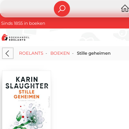
Sinds 1855 in boeken
ROELANTS
-
BOEKEN
-
Stille geheimen