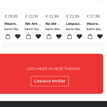
€
29,99
€
13,50
€
15,99
€
22,99
€
27,99
Waarom we logen
We Are All Guilty Here
Na die nacht
Loepzuiver
Waarom we logen
Karin Slaughter
Karin Slaughter
Karin Slaughter
Karin Slaughter
Karin Slaughter
LEES MEER IN DEZE THEMA'S
Literaire thriller