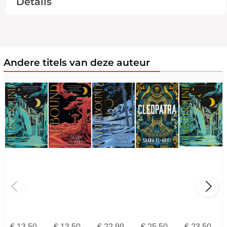
Details
Andere titels van deze auteur
€
13,50
€
13,50
€
22,99
€
25,50
€
23,50