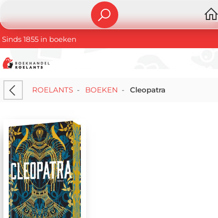
Sinds 1855 in boeken
ROELANTS
-
BOEKEN
-
Cleopatra