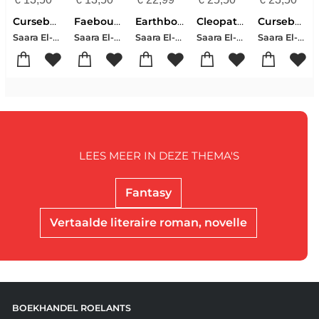
Cursebound
Faebound
Earthbound
Cleopatra
Cursebound
Saara El-arifi
Saara El-Arifi
Saara El-Arifi
Saara El-arifi
Saara El-Arifi
LEES MEER IN DEZE THEMA'S
Fantasy
Vertaalde literaire roman, novelle
BOEKHANDEL ROELANTS