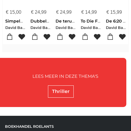
€
15,00
€
24,99
€
24,99
€
14,99
€
15,99
Simpele leugens
Dubbelspel
De terugkeer
To Die For
De 6:20 man
David Baldacci
David Baldacci
David Baldacci
David Baldacci
David Baldacci
LEES MEER IN DEZE THEMA'S
Thriller
BOEKHANDEL ROELANTS