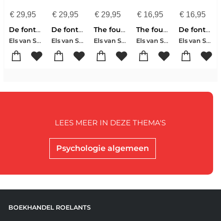
€
29,95
€
29,95
€
29,95
€
16,95
€
16,95
De fontein, vier je leven
De fontein, maak wijze keuzes
The fountain, celebrate your life
The fountain, celebrate your life
De fontein, vind je plek - Aanmoediging
Els van Steijn
Els van Steijn
Els van Steijn
Els van Steijn
Els van Steijn
LEES MEER IN DEZE THEMA'S
Psychologie algemeen
BOEKHANDEL ROELANTS