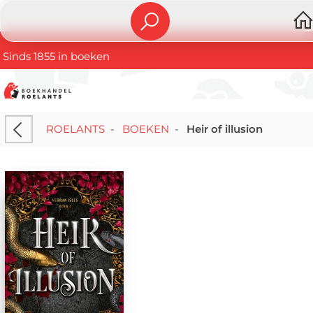
Sinds 1855 in boeken
ROELANTS
-
BOEKEN
-
Heir of illusion