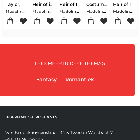
Taylor, M: Heir of Illusion
Heir of illusion
Heir of Illusion
Costumers At Work: The Collaborative Creativity, Emotional Labour, And Technical Skill Of Costume Creation
Heir of Illusion: The Verran Isles Series Book 1
Madeline Taylor
Madeline Taylor
Madeline Taylor
Madeline Taylor
Madeline Taylor
LEES MEER IN DEZE THEMA'S
Fantasy
Romantiek
BOEKHANDEL ROELANTS
Van Broeckhuysenstraat 34 & Tweede Walstraat 7
6511 PJ Nijmegen