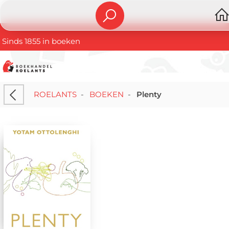
Sinds 1855 in boeken
ROELANTS
-
BOEKEN
-
Plenty