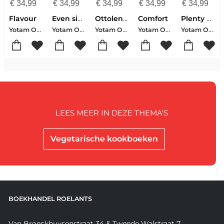
€
34,99
€
34,99
€
34,99
€
34,99
€
34,99
Flavour
Even simpel
Ottolenghi SIMPLE TOO
Comfort
Plenty more
Yotam Ottolenghi
Yotam Ottolenghi
Yotam Ottolenghi
Yotam Ottolenghi-Helen Goh
Yotam Ottolenghi
LEES MEER IN DEZE THEMA'S
Vegetarische kookboeken
BOEKHANDEL ROELANTS
Van Broeckhuysenstraat 34 & Tweede Walstraat 7