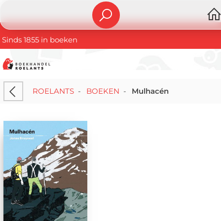
Sinds 1855 in boeken
ROELANTS
-
BOEKEN
-
Mulhacén