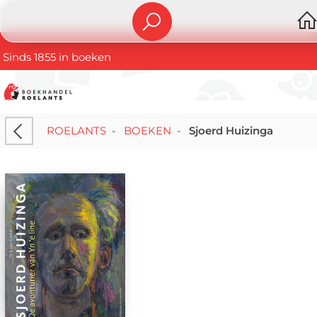
Sinds 1855 in boeken
ROELANTS
-
BOEKEN
-
Sjoerd Huizinga