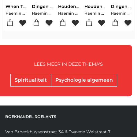
When Things Don’t Go Your Way
Dingen die je alleen ziet als je er de tijd voor neemt
Houden van dingen die niet perfect zijn
Houden van dingen die niet perfect zijn
Dingen die je alleen ziet als je er de tijd voor neemt
Haemin Sunim
Haemin Sunim
Haemin Sunim
Haemin Sunim
Haemin Sunim
LEES MEER IN DEZE THEMA'S
Spiritualiteit
Psychologie algemeen
BOEKHANDEL ROELANTS
Van Broeckhuysenstraat 34 & Tweede Walstraat 7