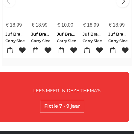
€
18,99
€
18,99
€
10,00
€
18,99
€
18,99
Juf Braaksel en de woeste achtervolging
Juf Braaksel en de geniale ontsnapping
Juf Braaksel en het niet zo cozy kleurboek
Juf Braaksel en het meesterbrein
Juf Braaksel en de mysterieuze verdwijning
Carry Slee
Carry Slee
Carry Slee
Carry Slee
Carry Slee
LEES MEER IN DEZE THEMA'S
Fictie 7 - 9 jaar