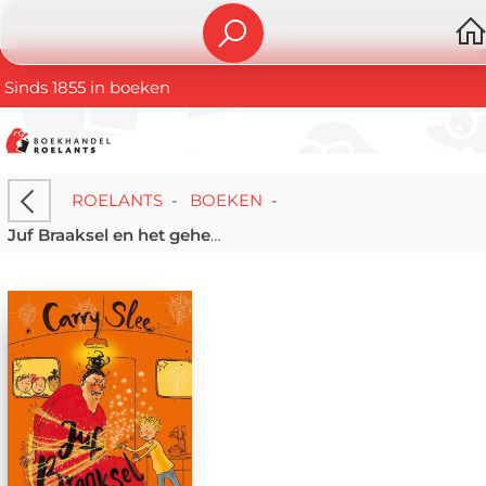
Sinds 1855 in boeken
ROELANTS
-
BOEKEN
-
Juf Braaksel en het geheimzinnige plan