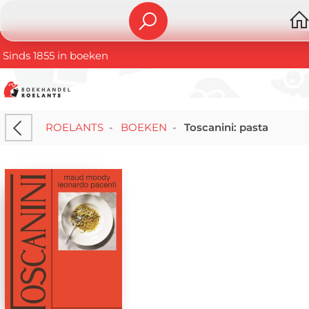
Sinds 1855 in boeken
ROELANTS
-
BOEKEN
-
Toscanini: pasta