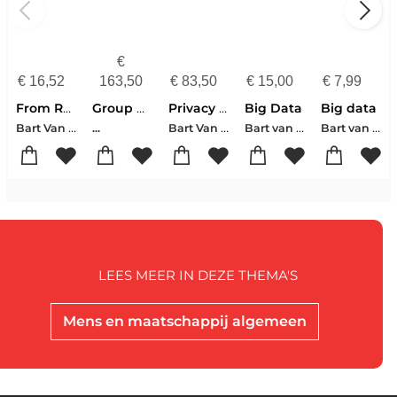
€
€
16,52
163,50
€
83,50
€
15,00
€
7,99
From Regulating Human Behaviour to Regulating Data
Group Privacy
Privacy As Virtue
Big Data
Big data
Bart Van der Sloot
Bart Van Der Sloot
Bart van der Sloot
Bart van der Sloot
...
LEES MEER IN DEZE THEMA'S
Mens en maatschappij algemeen