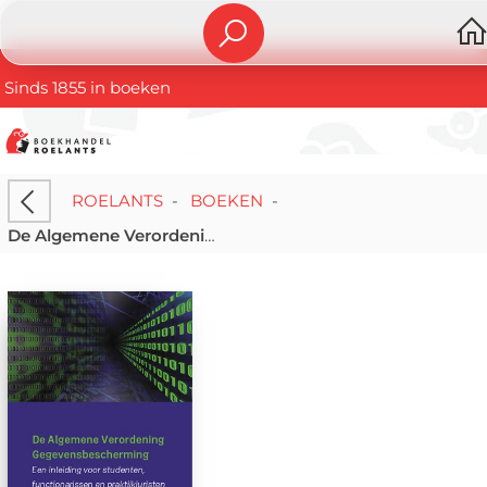
Sinds 1855 in boeken
ROELANTS
-
BOEKEN
-
De Algemene Verordening Gegevensbescherming