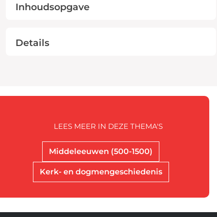
Inhoudsopgave
Details
LEES MEER IN DEZE THEMA'S
Middeleeuwen (500-1500)
Kerk- en dogmengeschiedenis