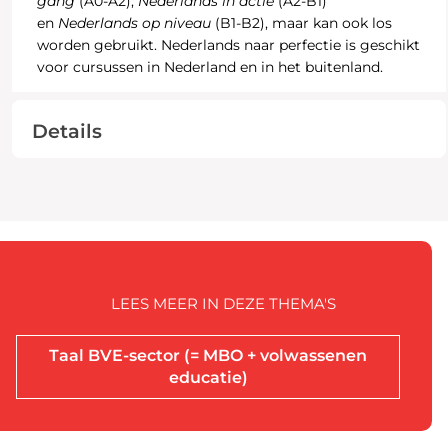
gang
(A0-A2),
Nederlands in actie
(A2-B1)
en
Nederlands op niveau
(B1-B2), maar kan ook los
worden gebruikt. Nederlands naar perfectie is geschikt
voor cursussen in Nederland en in het buitenland.
Details
LEES MEER IN DEZE THEMA'S
Taal BVE-sector (= MBO + volwassenen
educatie)