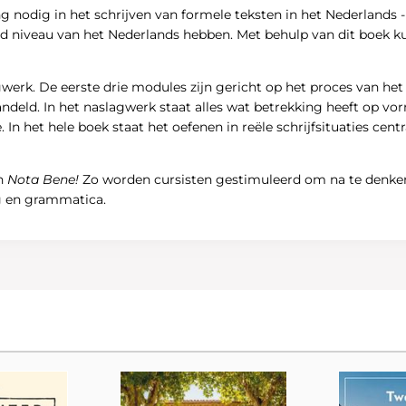
odig in het schrijven van formele teksten in het Nederlands - zo
erd niveau van het Nederlands hebben. Met behulp van dit boek k
erk. De eerste drie modules zijn gericht op het proces van het sc
andeld. In het naslagwerk staat alles wat betrekking heeft op v
. In het hele boek staat het oefenen in reële schrijfsituaties ce
in
Nota Bene!
Zo worden cursisten gestimuleerd om na te denken o
ng en grammatica.