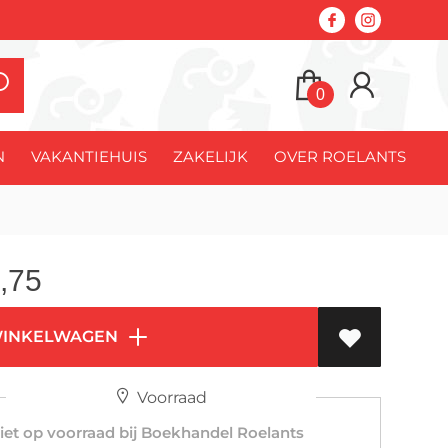
0
N
VAKANTIEHUIS
ZAKELIJK
OVER ROELANTS
,75
WINKELWAGEN
Voorraad
et op voorraad bij Boekhandel Roelants