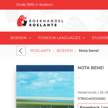
Sinds 1855 in boeken
BOEKEN
FOREIGN LANGUAGES
STUDIE
ROELANTS
-
BOEKEN
-
Nota bene!
NOTA BENE!
...
Nederlands | 26-0
9789046900680
Paperback / so