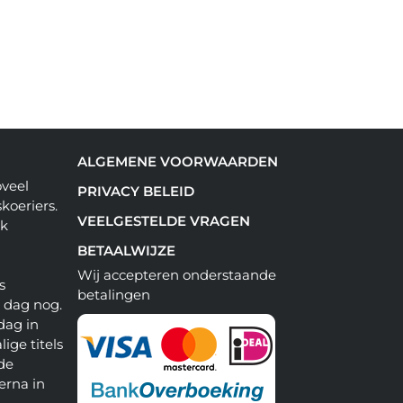
ALGEMENE VOORWAARDEN
oveel
PRIVACY BELEID
koeriers.
VEELGESTELDE VRAGEN
ok
BETAALWIJZE
Wij accepteren onderstaande
s
betalingen
e dag nog.
dag in
lige titels
 de
erna in