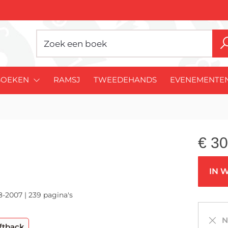
BOEKEN
RAMSJ
TWEEDEHANDS
EVENEMENTE
€
30
IN 
8-2007 | 239 pagina's
Ni
ftback