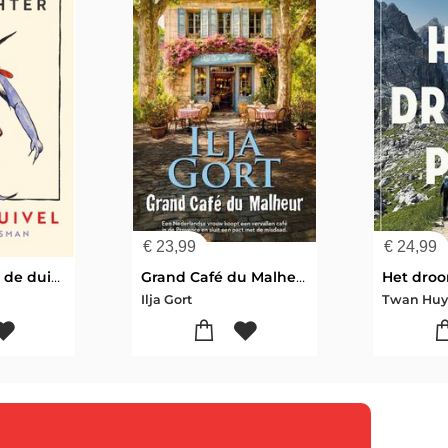
€
23,99
€
24,99
De dichter en de duivel
Grand Café du Malheur
Het dro
Ilja Gort
Twan Huy