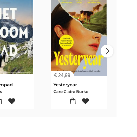
€
24,99
€
17
ompad
Yesteryear
s
Caro Claire Burke
G.T.