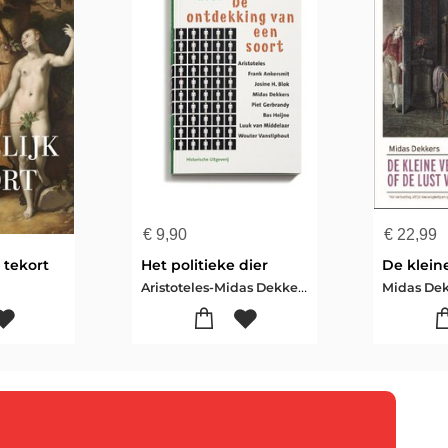
€
9,90
€
22,99
 tekort
Het politieke dier
Aristoteles-Midas Dekkers-Luuk van Middelaar
Midas Dek