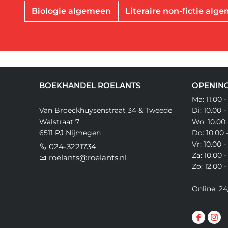
Biologie algemeen
Literaire non-fictie alg
BOEKHANDEL ROELANTS
OPENING
Ma: 11.00 -
Van Broeckhuysenstraat 34 & Tweede
Di: 10.00 -
Walstraat 7
Wo: 10.00 
6511 PJ Nijmegen
Do: 10.00 
Vr: 10.00 -
024-3221734
Za: 10.00 -
roelants@roelants.nl
Zo: 12.00 -
Online: 24