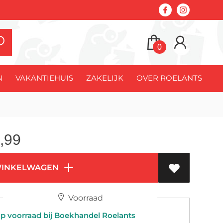
0
N
VAKANTIEHUIS
ZAKELIJK
OVER ROELANTS
,99
WINKELWAGEN
Voorraad
 voorraad bij Boekhandel Roelants