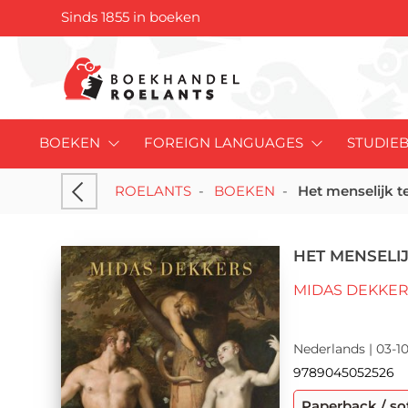
Sinds 1855 in boeken
BOEKEN
FOREIGN LANGUAGES
STUDIE
ROELANTS
-
BOEKEN
-
Het menselijk t
HET MENSELI
MIDAS DEKKE
Nederlands | 03-10
9789045052526
Paperback / so