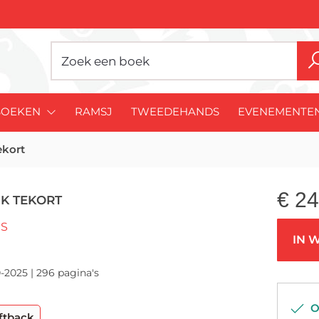
BOEKEN
RAMSJ
TWEEDEHANDS
EVENEMENTE
ekort
€
24
JK TEKORT
RS
IN 
-2025 | 296 pagina's
Op
ftback