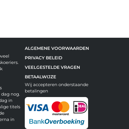
ALGEMENE VOORWAARDEN
oveel
PRIVACY BELEID
koeriers.
VEELGESTELDE VRAGEN
ok
BETAALWIJZE
Wij accepteren onderstaande
s
betalingen
e dag nog.
dag in
lige titels
 de
erna in