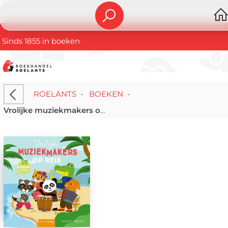
Sinds 1855 in boeken
ROELANTS
-
BOEKEN
-
Vrolijke muziekmakers op reis