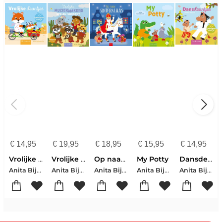
€
14,95
€
19,95
€
18,95
€
15,95
€
14,95
Vrolijke deuntjes
Vrolijke muziekmakers spelen country
Op naar Sinterklaas
My Potty
Dansdeuntjes
Anita Bijsterbosch
Anita Bijsterbosch
Anita Bijsterbosch
Anita Bijsterbosch
Anita Bijsterbosch