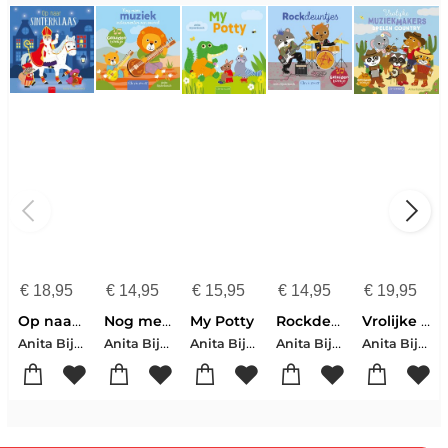
€
18,95
€
14,95
€
15,95
€
14,95
€
19,95
Op naar Sinterklaas
Nog meer muziekinstrumenten van overal
My Potty
Rockdeuntjes
Vrolijke muziekmakers spelen country
Anita Bijsterbosch
Anita Bijsterbosch
Anita Bijsterbosch
Anita Bijsterbosch
Anita Bijsterbosch