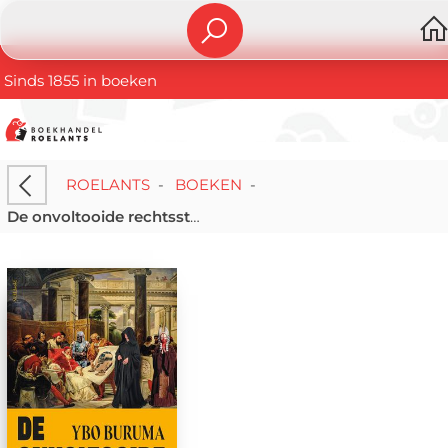
Sinds 1855 in boeken
ROELANTS
-
BOEKEN
-
De onvoltooide rechtsstaat