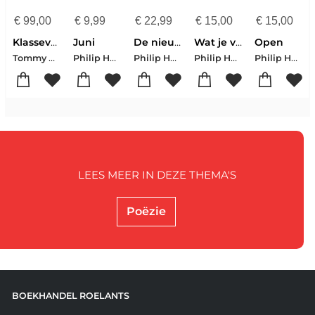
€
99,00
€
9,99
€
22,99
€
15,00
€
15,00
Klasseverhalen 1
Juni
De nieuwe gedichtenapotheek
Wat je van bloed weet
Open
Tommy Wieringa-Philip Huff-Karin Amatmoekrim-Hanna Bervoets-Stella Bergsma-Sophie Stadhouders-Maartje Wortel-Rodaan Al Galidi-Alma Mathijsen-Daan Heerma van Voss
Philip Huff
Philip Huff
Philip Huff
Philip Huff
LEES MEER IN DEZE THEMA'S
Poëzie
BOEKHANDEL ROELANTS