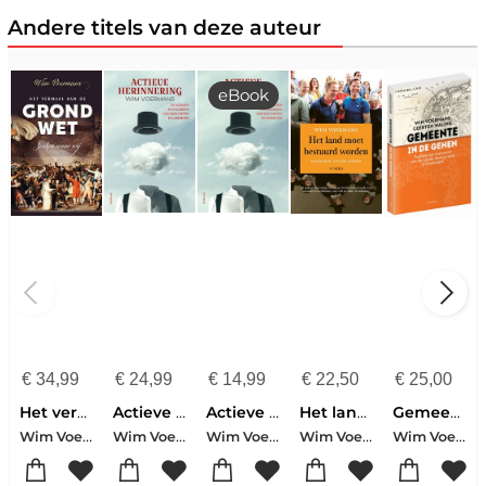
Andere titels van deze auteur
eBook
€
34,99
€
24,99
€
14,99
€
22,50
€
25,00
Het verhaal van de grondwet
Actieve herinnering
Actieve herinnering
Het land moet bestuurd worden
Gemeente in de genen
Wim Voermans
Wim Voermans
Wim Voermans
Wim Voermans
Wim Voermans-Geerten Waling