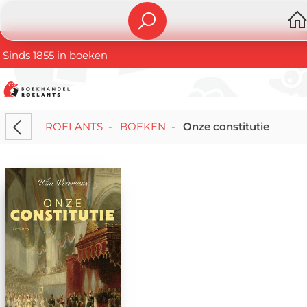
Sinds 1855 in boeken
ROELANTS
-
BOEKEN
-
Onze constitutie