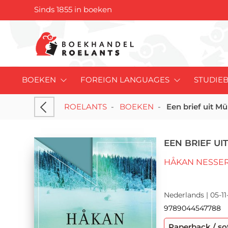
Sinds 1855 in boeken
BOEKEN
FOREIGN LANGUAGES
STUDIE
ROELANTS
-
BOEKEN
-
Een brief uit M
EEN BRIEF U
HÅKAN NESSE
Nederlands | 05-11
9789044547788
Paperback / so