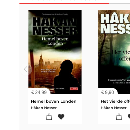
€
24,99
€
9,90
Hemel boven Londen
Het vierde off
Håkan Nesser
Håkan Nesser