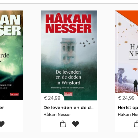
€
24,99
€
24,99
er
De levenden en de doden in Winsford
Herfst o
Håkan Nesser
Håkan Ne