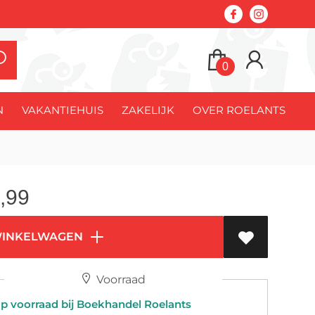
0
N
VAKANTIEHUIS
ZAKELIJK
OVER ROELANTS
,99
WINKELWAGEN
Voorraad
 voorraad bij Boekhandel Roelants