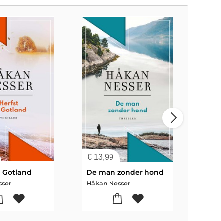
€
13,99
€
26
p Gotland
De man zonder hond
sser
Håkan Nesser
Håka