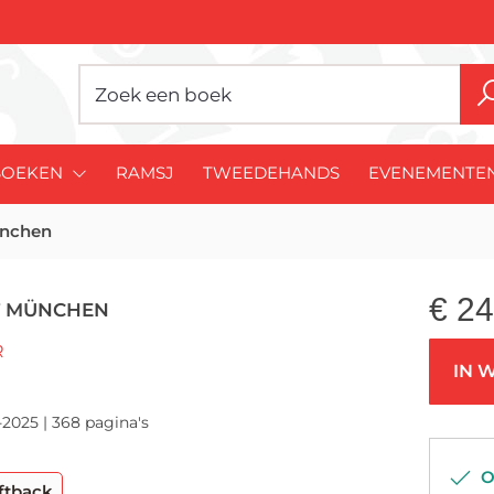
BOEKEN
RAMSJ
TWEEDEHANDS
EVENEMENTE
ünchen
€
24
IT MÜNCHEN
R
IN 
-2025 | 368 pagina's
Op
ftback