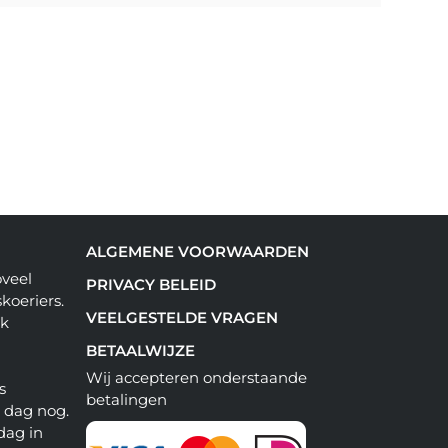
ALGEMENE VOORWAARDEN
oveel
PRIVACY BELEID
koeriers.
VEELGESTELDE VRAGEN
ok
BETAALWIJZE
Wij accepteren onderstaande
s
betalingen
e dag nog.
dag in