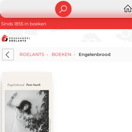
Sinds 1855 in boeken
ROELANTS
-
BOEKEN
-
Engelenbrood