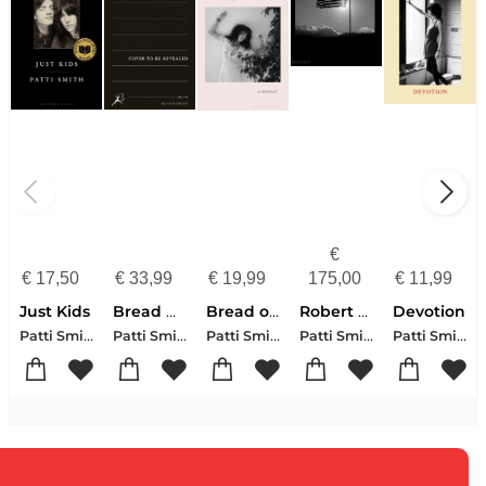
€
€
17,50
€
33,99
€
19,99
175,00
€
11,99
Just Kids
Bread Of Angels
Bread of Angels
Robert Mapplethorpe
Devotion
Patti Smith
Patti Smith
Patti Smith
Patti Smith-Andrew Sullivan
Patti Smith