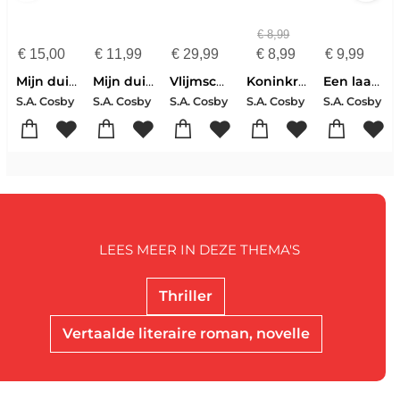
€
8,99
€
15,00
€
11,99
€
29,99
€
8,99
€
9,99
Mijn duistere gebed
Mijn duistere gebed
Vlijmscherpe tranen
Koninkrijk van as
Een laatste uitweg
S.A. Cosby
S.A. Cosby
S.A. Cosby
S.A. Cosby
S.A. Cosby
LEES MEER IN DEZE THEMA'S
Thriller
Vertaalde literaire roman, novelle