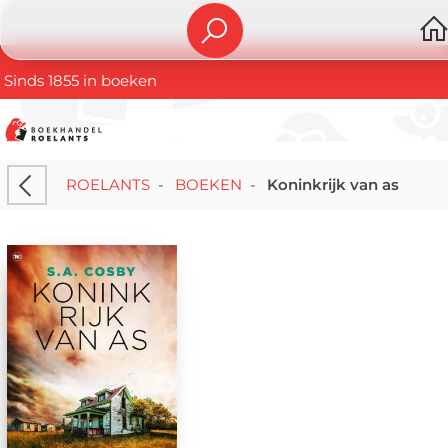
Sinds 1855 in boeken
ROELANTS
-
BOEKEN
-
Koninkrijk van as